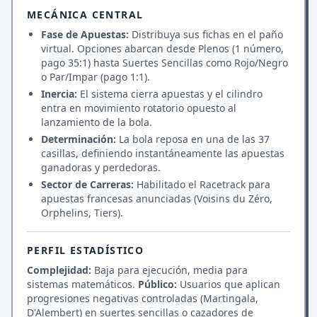
MECÁNICA CENTRAL
Fase de Apuestas:
Distribuya sus fichas en el paño
virtual. Opciones abarcan desde Plenos (1 número,
pago 35:1) hasta Suertes Sencillas como Rojo/Negro
o Par/Impar (pago 1:1).
Inercia:
El sistema cierra apuestas y el cilindro
entra en movimiento rotatorio opuesto al
lanzamiento de la bola.
Determinación:
La bola reposa en una de las 37
casillas, definiendo instantáneamente las apuestas
ganadoras y perdedoras.
Sector de Carreras:
Habilitado el Racetrack para
apuestas francesas anunciadas (Voisins du Zéro,
Orphelins, Tiers).
PERFIL ESTADÍSTICO
Complejidad:
Baja para ejecución, media para
sistemas matemáticos.
Público:
Usuarios que aplican
progresiones negativas controladas (Martingala,
D'Alembert) en suertes sencillas o cazadores de