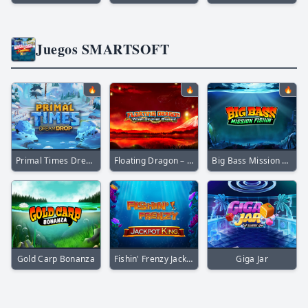
Juegos SMARTSOFT
🔥
🔥
🔥
Primal Times Dream Drop
Floating Dragon – Year of the Snake
Big Bass Mission Fishin'
Gold Carp Bonanza
Fishin' Frenzy Jackpot King
Giga Jar