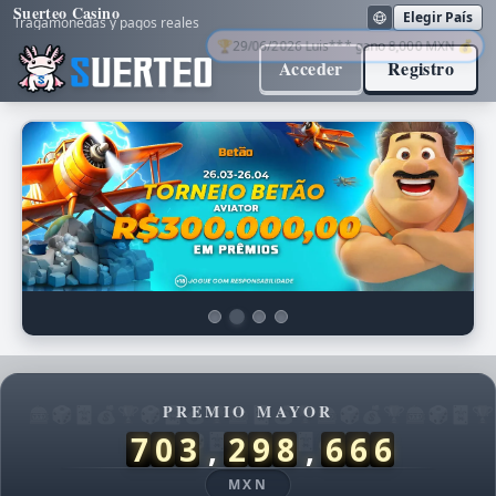
Suerteo Casino
Elegir País
Tragamonedas y pagos reales
Acceder
Registro
✅
29/06/2026 LuisS*** recibio bono 1,800 MXN 🎁
Promociones y Eventos Destacados en Suerteo Casino
29/06/2026 Lui*** retiro exitoso 2,400 MXN 🏦
29/06/2026 Luis*** gano 8,000 MXN 💰
PREMIO MAYOR
🎰
🎲
🃏
💰
🏆
🎲
🃏
💰
🏆
🎰
🃏
💰
🏆
🎰
🎲
💰
🏆
🎰
🎲
🃏
🏆
29/06/2026 LuisS*** recibio bono 1,800 MXN 🎁
7
0
🎰
3
🎲
🃏
,
💰
3
🎰
8
🎲
2
🃏
,
💰
7
🏆
4
7
29/06/2026 LuisJ*** recibio reembolso 500 MXN 💵
29/06/2026 LuisE*** pego el jackpot de 95,000 MXN 💥
MXN