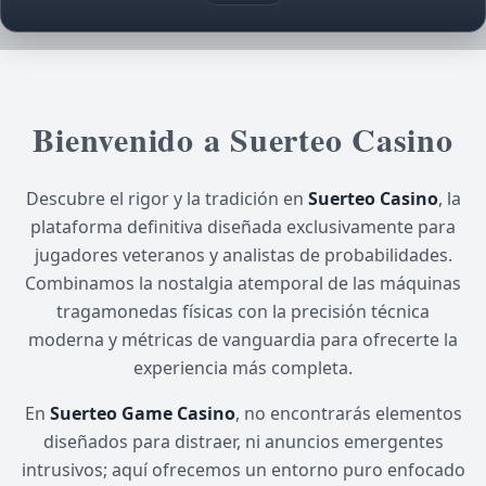
29/06/2026 LuisF*** recibio bono 850 MXN 🎁
29/06/2026 LuisJa*** recibio reembolso 400 MXN 💵
29/06/2026 LuisJav*** pego el jackpot de 151,000 MXN 🚀
29/06/2026 Jua*** recibio reembolso 1,060 MXN 🎊
29/06/2026 LuisC*** retiro exitoso 7,600 MXN 🏦
Bienvenido a Suerteo Casino
29/06/2026 LuisL*** retiro exitoso 12,700 MXN 💸
29/06/2026 Juan*** recibio reembolso 1,380 MXN 🔄
29/06/2026 LuisLu*** gano 20,500 MXN 🏆
Descubre el rigor y la tradición en
Suerteo Casino
, la
29/06/2026 LuisM*** gano 2,000 MXN 💰
plataforma definitiva diseñada exclusivamente para
29/06/2026 JuanM*** recibio reembolso 1,380 MXN 🔄
jugadores veteranos y analistas de probabilidades.
29/06/2026 LuisA*** gano 26,500 MXN 🏆
Combinamos la nostalgia atemporal de las máquinas
29/06/2026 LuisD*** recibio bono 1,000 MXN 🎉
tragamonedas físicas con la precisión técnica
29/06/2026 LuisMa*** retiro exitoso 11,500 MXN 💸
moderna y métricas de vanguardia para ofrecerte la
29/06/2026 LuisAn*** recibio reembolso 360 MXN 🎊
experiencia más completa.
29/06/2026 LuisMat*** recibio bono 350 MXN 🎉
29/06/2026 LuisMate*** gano 34,000 MXN 💰
En
Suerteo Game Casino
, no encontrarás elementos
29/06/2026 LuisLuc*** recibio bono 1,700 MXN 🎁
diseñados para distraer, ni anuncios emergentes
29/06/2026 LuisJo*** recibio reembolso 1,080 MXN 🔄
intrusivos; aquí ofrecemos un entorno puro enfocado
29/06/2026 LuisEm*** recibio reembolso 760 MXN 🎊