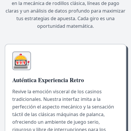
en la mecánica de rodillos clásica, líneas de pago
29/06/2026 LuisJavi*** recibio bono 850 MXN 🎁
29/06/2026 LuisMateo*** gano 11,500 MXN 💰
claras y un análisis de datos profundo para maximizar
29/06/2026 LuisCa*** recibio reembolso 1,140 MXN 🎊
tus estrategias de apuesta. Cada giro es una
29/06/2026 LuisV*** recibio bono 250 MXN ✨
oportunidad matemática.
29/06/2026 LuisJos*** recibio bono 1,400 MXN 🎉
29/06/2026 LuisJu*** recibio reembolso 900 MXN 💵
29/06/2026 JuanN*** recibio reembolso 680 MXN 💵
29/06/2026 LuisJose*** gano 20,500 MXN 💰
🎰
29/06/2026 LuisAnd*** gano 27,000 MXN 💰
29/06/2026 LuisMi*** pego el jackpot de 199,000 MXN 🚀
29/06/2026 LuisAl*** retiro exitoso 12,100 MXN 🏦
Auténtica Experiencia Retro
29/06/2026 LuisJavie*** retiro exitoso 6,900 MXN ✅
29/06/2026 LuisCar*** pego el jackpot de 28,000 MXN 🎰
Revive la emoción visceral de los casinos
29/06/2026 JuanK*** recibio bono 200 MXN 🎁
tradicionales. Nuestra interfaz imita a la
29/06/2026 LuisMig*** pego el jackpot de 139,000 MXN 💥
perfección el aspecto mecánico y la sensación
29/06/2026 LuisDi*** recibio bono 800 MXN 🎁
táctil de las clásicas máquinas de palanca,
29/06/2026 LuisVa*** pego el jackpot de 90,000 MXN 🚀
ofreciendo un ambiente de juego serio,
29/06/2026 LuisFe*** retiro exitoso 6,200 MXN ✅
riguroso y libre de interrupciones para los
29/06/2026 LuisR*** retiro exitoso 4,400 MXN 🏦