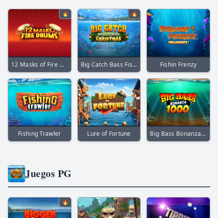
🔥
🔥
12 Masks of Fire Drums
Big Catch Bass Fishing
Fishin Frenzy
Fishing Trawler
Lure of Fortune
Big Bass Bonanza 1000
Juegos PG
🔥