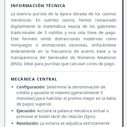
INFORMACIÓN TÉCNICA
La esencia purista de la época dorada de los casinos
mecánicos. En suerteo casino, hemos restaurado
digitalmente la matemática exacta de los gabinetes
tradicionales de 3 rodillos y una sola línea de pago.
Este formato omite distracciones modernas como
minijuegos o animaciones excesivas, enfocándose
enteramente en la frecuencia de acierto base y la
transparencia del Generador de Números Aleatorios
(RNG). Ideal para puristas que calculan ciclos de pago.
MECÁNICA CENTRAL
Configuración:
Determine la denominación de
crédito y apueste el máximo (generalmente 3
monedas) para habilitar el premio mayor en la tabla
de pagos superior.
Ejecución:
Accione la palanca mecánica virtual o
presione el botón táctil de rotación (Spin).
Resolución:
La victoria se adjudica estrictamente