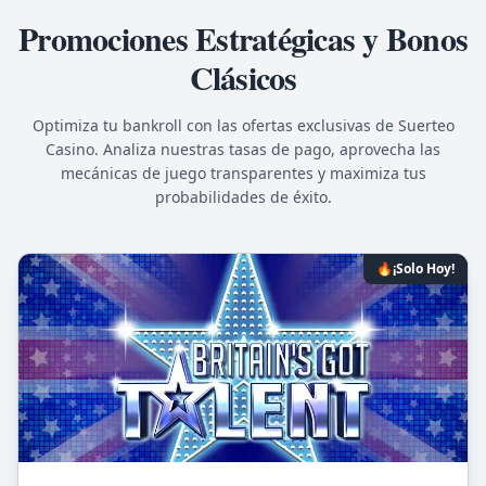
Promociones Estratégicas y Bonos
Clásicos
Optimiza tu bankroll con las ofertas exclusivas de Suerteo
Casino. Analiza nuestras tasas de pago, aprovecha las
mecánicas de juego transparentes y maximiza tus
probabilidades de éxito.
🔥
¡Solo Hoy!