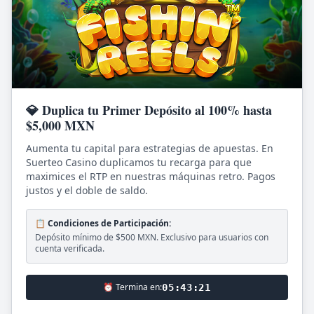
💎 Duplica tu Primer Depósito al 100% hasta
$5,000 MXN
Aumenta tu capital para estrategias de apuestas. En
Suerteo Casino duplicamos tu recarga para que
maximices el RTP en nuestras máquinas retro. Pagos
justos y el doble de saldo.
📋 Condiciones de Participación:
Depósito mínimo de $500 MXN. Exclusivo para usuarios con
cuenta verificada.
⏰ Termina en:
05:43:21