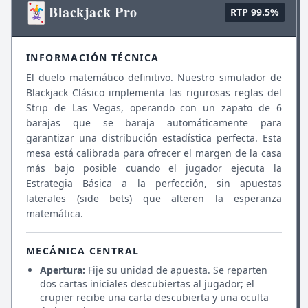
🃏
Blackjack Pro
RTP 99.5%
INFORMACIÓN TÉCNICA
El duelo matemático definitivo. Nuestro simulador de
Blackjack Clásico implementa las rigurosas reglas del
Strip de Las Vegas, operando con un zapato de 6
barajas que se baraja automáticamente para
garantizar una distribución estadística perfecta. Esta
mesa está calibrada para ofrecer el margen de la casa
más bajo posible cuando el jugador ejecuta la
Estrategia Básica a la perfección, sin apuestas
laterales (side bets) que alteren la esperanza
matemática.
MECÁNICA CENTRAL
Apertura:
Fije su unidad de apuesta. Se reparten
dos cartas iniciales descubiertas al jugador; el
crupier recibe una carta descubierta y una oculta