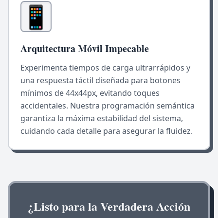
📱
Arquitectura Móvil Impecable
Experimenta tiempos de carga ultrarrápidos y
una respuesta táctil diseñada para botones
mínimos de 44x44px, evitando toques
accidentales. Nuestra programación semántica
garantiza la máxima estabilidad del sistema,
cuidando cada detalle para asegurar la fluidez.
¿Listo para la Verdadera Acción