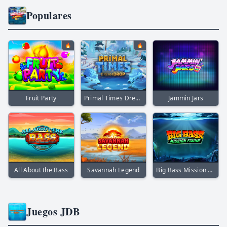
Populares
🔥
🔥
Fruit Party
Primal Times Dream Drop
Jammin Jars
All About the Bass
Savannah Legend
Big Bass Mission Fishin'
Juegos JDB